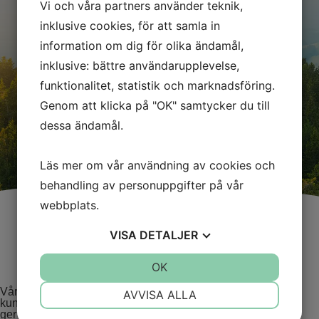
Vi och våra partners använder teknik,
inklusive cookies, för att samla in
information om dig för olika ändamål,
inklusive: bättre användarupplevelse,
funktionalitet, statistik och marknadsföring.
Genom att klicka på "OK" samtycker du till
dessa ändamål.
Läs mer om vår användning av cookies och
behandling av personuppgifter på vår
webbplats.
VISA
DETALJER
JA
NEJ
OK
JA
NEJ
NÖDVÄNDIG
INSTÄLLNINGAR
Vår vision är att uppfylla våra
AVVISA ALLA
kunders drömmar, en bra grund
ger en stabil byggnad
JA
NEJ
JA
NEJ