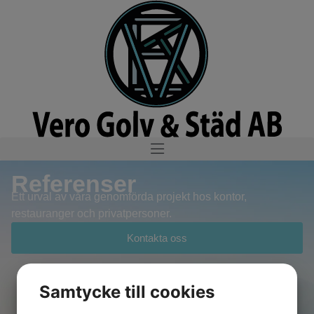
Referenser
Ett urval av våra genomförda projekt hos kontor,
restauranger och privatpersoner.
Kontakta oss
Samtycke till cookies